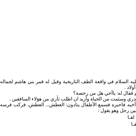
عليه السلام في واقعة الطف التاريخية وقيل له قمر بني هاشم لجماله
لاد .
ام فقال له: ياأخي هل من رخصة؟
ي وسئمت من الحياة وأريد ان اطلب ثأري من هؤلاء المنافقين .
 أخيه فاخبره فسمع الأطفال ينادون: العطش... العطش، فركب فرسه
ين رجل وهو يقول :
قـا
ـا