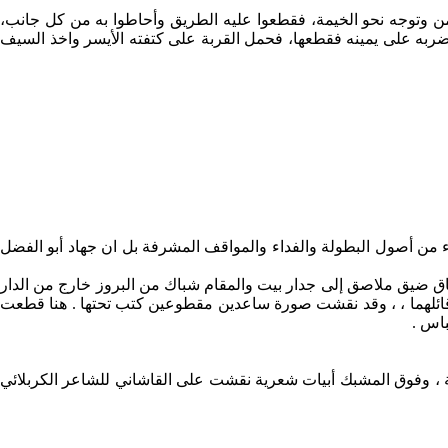
ن وتوجه نحو الخيمة، فقطعوا عليه الطريق وأحاطوا به من كل جانب،
وضربه على يمينه فقطعها، فحمل القربة على كتفته الأيسر واخذ السيف
ء من أصول البطولة والفداء والمواقف المشرفة بل ان جهاد أبو الفضل
ق ضيق ملاصق إلى جدار بيت والمقام شباك من البروز خارج من الدار
قمي . وعلى جدار المقام نقش لطيف تاريخه 1324هـ وبيتان بالفارسية لم يذكر قائلهما ، ، وقد نقشت صورة ساعدين مقطوعين كتب تحتها . هنا قطعت
باس .
رة ، وعلى الشباك لوحات من الأدعية ، وفوق المشبك أبيات شعرية نقشت على القاشاني للشاعر الكربلائي