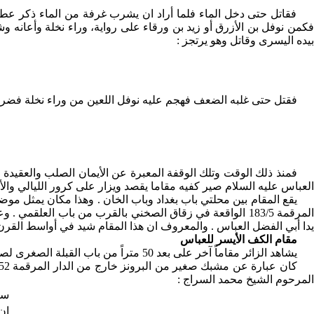
فقاتل حتى دخل الماء فلما أراد ان يشرب غرفة من الماء ذكر عطش
فكمن نوفل بن الأزرق أو زيد بن ورقاء على رواية، وراء نخلة وأعانه
بيده اليسرى وقاتل وهو يرتجز :
فقتل حتى غلبه الضعف فهجم عليه نوفل اللعين من وراء نخلة فضرب
فمنذ ذلك الوقت وتلك الوقفة المعبرة عن الأيمان الصلب والعقيدة 
العباس عليه السلام صير كفيه مقاما يقصد ويزار على كرور الليالي والأ
يقع المقام بين محلتي باب بغداد وباب الخان . وهذا مكان يمثل 
يدا أبي الفضل العباس . والمعروف ان هذا المقام شيد في أواسط القرن
مقام الكف الأيسر للعباس
يشاهد الزائر مقاماً آخر على بعد 50 متراً من باب القبلة الصغرى لصحن العباس عند مدخل سوق باب الخان .
المرحوم الشيخ محمد السراج :
سل
ان