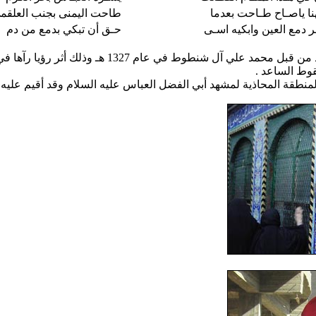
نا ياصـاح طـاحت بعدما
طاحت اليمنى بجنب العلقم
ر دمع العين وابكيه اسـى
حـق أن تبكي بدمع من دم
وتوجد صورة كف فوق المشبك المذكور ، ويحكى ان هذا
قوط الساعد .
منطقة المحاذية لمشهد أبي الفضل العباس عليه السلام وقد أقيم عليه 