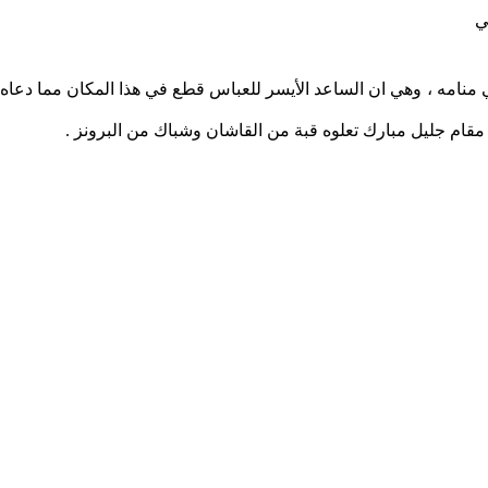
ي
 المقام شيد من قبل محمد علي آل شنطوط في عام 1327 هـ وذلك أثر رؤيا رآها في منامه ، وهي ان الساعد الأيسر للعباس قطع في هذا المكان مما دعاه
مقام جليل مبارك تعلوه قبة من القاشان وشباك من البرونز .