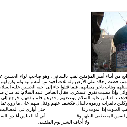
لرابع من أبناء أمير المؤمنين لقب بالساقي، وهو صاحب لواء الحسين 
 خطت رجلاه على الأرض وله ثلاث أخوة من أمه وأبيه ولم يكن لهم أو
قتلهم ويثاب باجر مصابهم، فلما قتلوا جاء إلى أخيه الحسين عليه السل
وائي وإذا مضيت تفرق عسكري، فقال العباس عليه السلام: قد ضاق صدر
ء فذهب العباس عليه السلام ووعضهم وحذرهم فلم ينفعهم، فرجع إلى
وكلين بالفرات ورموه بالنبال فكشف عنهم وقتل منهم على ما روي ثمان
هب المـوت إذا الموت زقا
حتى أوارى في المصاليت ل
لنفس المصطفى الطهر وقا
أني أنا العباس أغـدو بالسق
ولا أخاف الشـر يوم الملتـقى