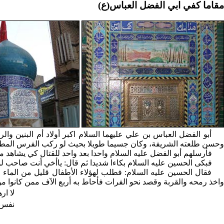
مقاما كفي ابي الفضل العباس(ع)
أبو الفضل العباس بن علي عليهما السلام اكبر أولاد أم البنين وا
وحسن طلعته الشريفة، وكان جسيما طويلا بحيث لو ركب الفرس المطهم،
فأرسلهم أبو الفضل عليه السلام واحدا بعد واحد للقتال كي يشاهد م
فبكى الحسين عليه السلام بكاءا شديدا ثم قال: ياأخي أنت صاحب ل
فقال الحسين عليه السلام: فطلب لهؤلاء الأطفال قليل من الما
واخذ رمحه والقربة وقصد نحو الفرات فأحاط به أربع الآف ممن كانوا م
لا ار
نفس 