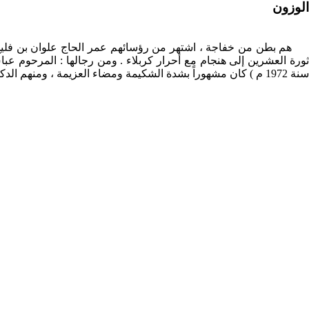
الوزون
سنة 1972 م ) كان مشهوراً بشدة الشكيمة ومضاء العزيمة ، ومنهم الدكتور عفان بن عثمان العلوان الحائز على دبلوم أطفال من جامعة لندن.