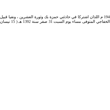
هم بطن من خفاجة ، اشتهر من رؤسائهم عمر الحاج علوان بن فليح المتوفى سنة 1932 م ، وعثمان الحاج علوان بن فليح المتوفى سنة 1940 م اللذان اشتركا في حادثتي حمزة بك وثورة العشرين ، ونفيا قبيل
ثورة العشرين إلى هنجام مع أحرار كربلاء . ومن رجالها : المرحوم عباس بن الحاج حمادي بن دندح بن درويش بن عجرش بن حمادي الوزني الخفاجي المتوفى مساء يوم السبت 31 صفر سنة 1392 هـ ( 15 نيسان