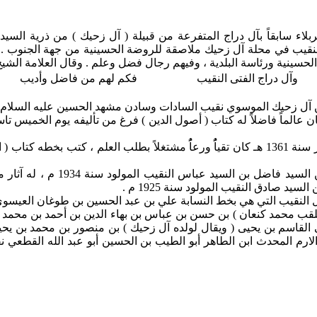
ء سابقاً بآل دراج المتفرعة من قبيلة ( آل زحيك ) من ذرية السيد ا
نقيب في محلة آل زحيك ملاصقة للروضة الحسينية من جهة الجنوب . و
لحسينية ورئاسة البلدية ، وفيهم رجال فضل وعلم . وقال العلامة الشي
وآل دراج الفتى النقيب
فكم لهم من فاضل وأديب
حيك الموسوي نقيب السادات وسادن مشهد الحسين عليه السلام ، كان حياً
ومنها أيضاً : الخيب الفاضل الأ
سيد صادق النقيب المولود سنة 1925 م .
يب التي هي بخط النسابة علي بن عبد الحسين بن طوغان العيسوي الحسيني 
مد كنعان ) بن حسن بن عباس بن بهاء الدين بن أحمد بن محمد الدرا
ي القاسم بن يحيى ( ويقال لولده آل زحيك ) بن منصور بن محمد بن يح
لارم المحدث ابن الطاهر أبو الطيب بن الحسين أبو عبد الله القطعي نق