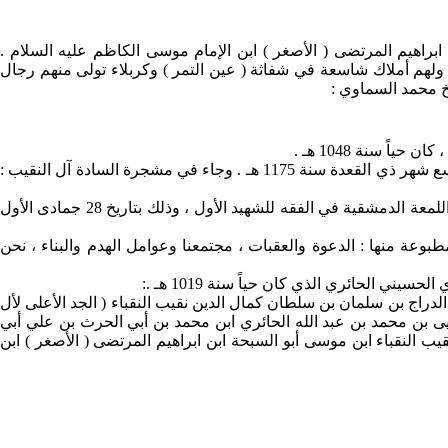
براهيم المرتضى ( الأصغر ) ابن الإمام موسى الكاظم عليه السلام .
لهم أملاك شاسعة في شفاثة ( عين التمر ) وكربلاء تولى منهم رجال
خ محمد السماوي :
 سنة 1048 هـ .
ومن أبرز أعلام هذه الأسرة : السيد مصطفى بن حسين آل دراج ، كان عالماً فاضلاً له كتاب ( أصول الدين ) فرغ من تأليفه يوم الخميس تاسع شهر ذي القعدة سنة 1175 هـ . وجاء في مشجرة السادة آل النقيب :
ومنها أيضاً : السيد فاضل بن السيد عباس النقيب المتوفى في صفر سنة 1361 هـ كان تقياًُ ورعاًُ مشتغلاً بطلب العلم ، كتب بخطه كتاب ( اللمعة الدمشقية في الفقه للشهيد الأول ، وذلك بتاريخ 28 جمادى الأول
ديب السيد كاظم بن السيد محمد بن السيد فاضل بن السيد عباس النقيب المولود سنة 1934 م ، له آثار مطبوعة منها : الدعوة والعقبات ، مجتمعنا وعوامل الهدم والبناء ، نحن
الحائري الذي كان حياً سنة 1019 هـ .:
ج بن سلمان بن سلطان كمال الدين نقيب النقباء ( الجد الأعلى لأل
يى بن محمد بن عبد الله الحائري ابن محمد بن أبي الحرث بن علي أبي
يب النقباء ابن موسى أبو السبحة ابن ابراهيم المرتضى ( الأصغر ) ابن