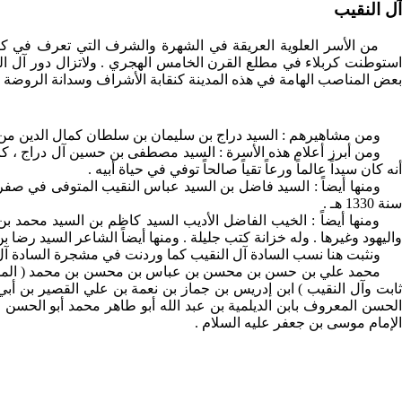
آل النقيب
من الأسر العلوية العريقة في الشهرة والشرف التي تعرف في كربلا
استوطنت كربلاء في مطلع القرن الخامس الهجري . ولاتزال دور آل ال
بعض المناصب الهامة في هذه المدينة كنقابة الأشراف وسدانة الروضة ا
ومن مشاهيرهم : السيد دراج بن سليمان بن سلطان كمال الدين من آل ز
أنه كان سيداً عالماً ورعاً تقياً صالحاً توفي في حياة أبيه .
سنة 1330 هـ .
واليهود وغيرها . وله خزانة كتب جليلة . ومنها أيضاً الشاعر السيد رضا بن ال
ونثبت هنا نسب السادة آل النقيب كما وردنت في مشجرة السادة آل النق
محمد علي بن حسن بن محسن بن عباس بن محسن بن محمد ( الملقب مح
ثابت وآل النقيب ) ابن إدريس بن جماز بن نعمة بن علي القصير بن أب
الحسن المعروف بابن الديلمية بن عبد الله أبو طاهر محمد أبو الحسن ا
الإمام موسى بن جعفر عليه السلام .